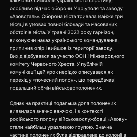
ключових символів українського спротиву,
особливо під час оборони Маріуполя та заводу
«Азовсталь». Оборона міста тривала майже три
місяці в умовах повної блокади та масованих
обстрілів міста. У травні
2022
року гарнізон,
виконуючи наказ українського командування,
припинив опір і вийшов із території заводу.
Вихід відбувався за участю ООН і Міжнародного
комітету Червоного Хреста. У публічній
комунікації цей крок нерідко описувався як
перехід у «почесний полон», що передбачав
подальший обмін військовополонених.
Однак на практиці подальша доля полонених
виявилася значно важчою, і в контексті
російського полону військовослужбовці «Азову»
стали найбільш уразливою групою. Значна
частина полонених була відправлена до колонії в