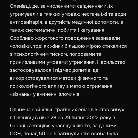
Оленівці, де, за численними свідченнями, їх
утримували в тяжких умовах: нестача їжі та води,
антисанітарія, відсутність медичної допомоги, а
також систематичні побиття і катування.
Особливо жорстокого поводження зазнавали
чоловіки, тоді як жінки більшою мірою стикалися
з психологічним тиском, погрозами та
принизливими умовами утримання. Насильство
застосовувалося і під час допитів, де
використовувалися методи фізичного та
психологічного впливу з метою отримання
«зізнань» у вчиненні злочинів.
Одним із найбільш трагічних епізодів став вибух
в Оленівці в ніч з
28 на 29 липня 2022
року в
бараці «азовців», унаслідок якого, за даними
ООН, понад 50 осіб загинули і 151 особа була