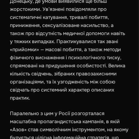
Донецьку, де умови виявилися ще більш
жорстокими. Ув’язнені повідомляли про
систематичні катування, тривалі побиття,
приниження, сексуалізоване насильство, а
також про відсутність медичної допомоги навіть
у тяжких випадках. Практикувалися так звані
«прийомки» — масові побиття, а також методи
фізичного виснаження і психологічного тиску,
спрямовані на придушення особистості. Велика
кількість свідчень, зібраних правозахисними
організаціями, та їх узгодженість між собою
свідчать про системний характер описаних
практик.
Паралельно з цим у Росії розгорталася
масштабна пропагандистська кампанія, в якій
«Азов» став символічним інструментом, на якому
будується цілісна інформаційна стратегія, що