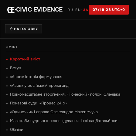
CIVIC EVIDENCE
УКРАЇНСЬКОЮ
07:19:28 UTC+0
RU
·
EN
·
UA
НА ГОЛОВНУ
ЗМІСТ
Короткий зміст
Вступ
«Азов»: історія формування
«Азов» у російській пропаганді
Повномасштабне вторгнення. «Почесний» полон. Оленівка
Показові суди. «Процес 24-х»
«Одиночки» і справа Олександра Максимчука
Масштаби судового переслідування. Інші нацбатальйони
Обміни