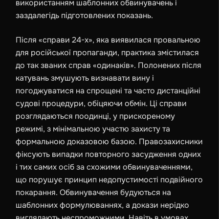
використанням шаблонних обвинувачень і
заздалегідь підготовлених показань.
Після «справи 24-х», яка виявилася провальною
для російської пропаганди, практика змістилася
до так званих справ «одинаків». Полонених після
катувань змушують визнавати вину і
погоджуватися на спрощені та часто дистанційні
судові процедури, обіцяючи обмін. Ці справи
розглядаються поодинці, у прискореному
режимі, з мінімальною участю захисту та
формальною доказовою базою. Правозахисники
фіксують випадки повторного засудження одних
і тих самих осіб за схожими обвинуваченнями,
що порушує принцип недопустимості подвійного
покарання. Обвинувачення будуються на
шаблонних формулюваннях, а докази нерідко
виглядають неспроможними. Навіть в умовах